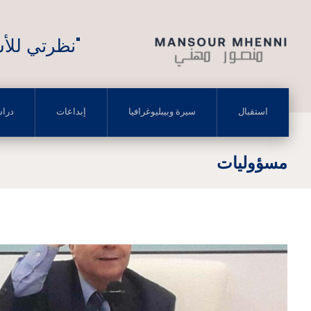
"نظرتي للأش
استقبال
سيرة وبيبليوغرافيا
إبداعات
درا
مسؤوليات