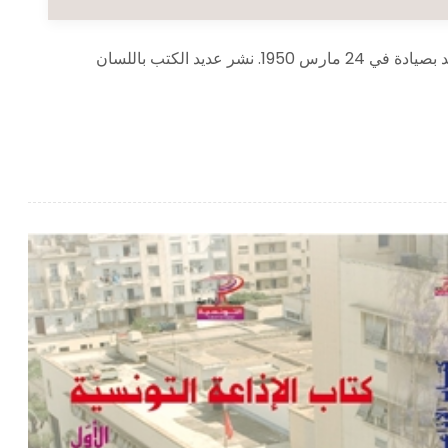
منصور مهني باحث جامعي وكاتب ومترجم وإعلامي تونسي ولد بصيادة في 24 مارس 1950. نشر عديد الكتب باللسان