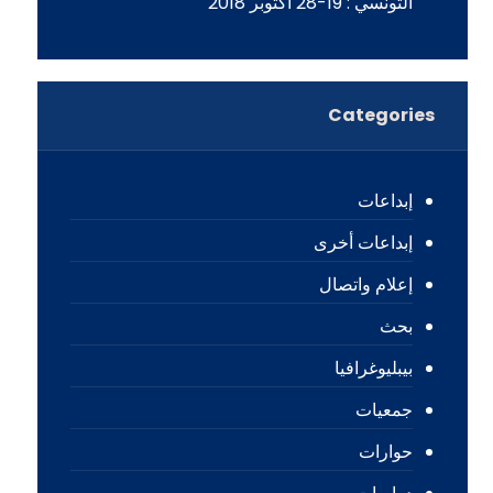
التونسي : 19-28 أكتوبر 2018
Categories
إبداعات
إبداعات أخرى
إعلام واتصال
بحث
بيبليوغرافيا
جمعيات
حوارات