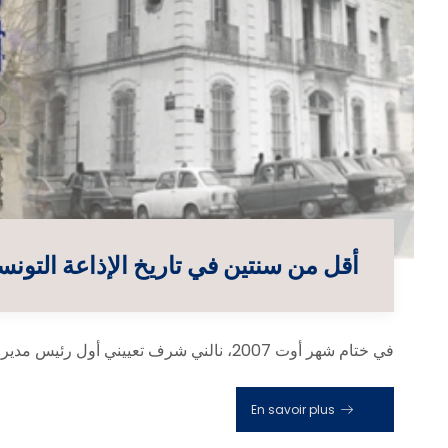
أقل من سنتين في تاريخ الإذاعة التو
في ختام شهر أوت 2007، نالني شرف تعييني أول رئيس مدير عام للإذاعة التونسية بعد أن تقرر فصل الإذاعة والتلفزة ...
En savoir plus