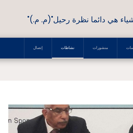
ياء هي دائما نظرة رحيل"(م. م.)"
سات
منشورات
نشاطات
إتصال