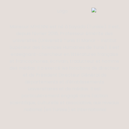
Mansour M'HENNI est né à Sayada (Tunisie). Il est,
depuis février 2016, Professeur émérite des
universités (Université Tunis El Manar - Institut
Supérieur des Sciences Humaines de Tunis). Il est
enseignant-chercheur en littératures française
et francophones, écrivain, traducteur et homme
des médias. Il a exercé les fonctions de directeur
et de Président Directeur Général de
départements et d'établissements
universitaires et de médias. Il est
particulièrement engagé dans l'action
scientifique, culturelle et associative, aux niveaux
national (en Tunisie) et international.