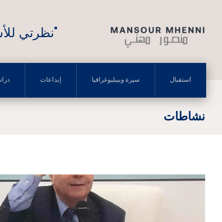
"نظرتي للأش
استقبال
سيرة وبيبليوغرافيا
إبداعات
درا
نشاطات