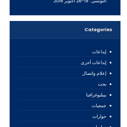
التونسي : 19-28 أكتوبر 2018
Categories
إبداعات
إبداعات أخرى
إعلام واتصال
بحث
بيبليوغرافيا
جمعيات
حوارات