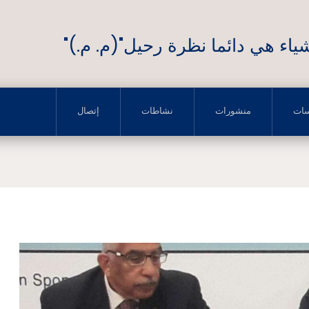
ياء هي دائما نظرة رحيل"(م. م.)"
سات
منشورات
نشاطات
إتصال