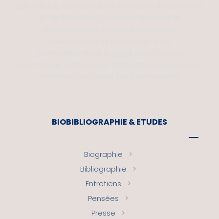
des médias. Il a exercé les fonctions de directeur
et de Président Directeur Général de
départements et d'établissements
universitaires et de médias. Il est
particulièrement engagé dans l'action
scientifique, culturelle et associative, aux niveaux
national (en Tunisie) et international.
BIOBIBLIOGRAPHIE & ETUDES
Biographie
Bibliographie
Entretiens
Pensées
Presse