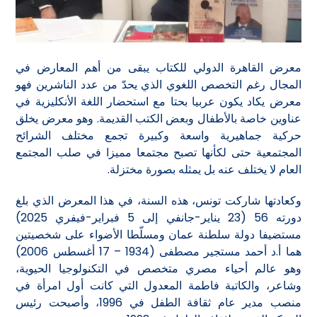
معرض القاهرة الدولي للكتاب يبقى من أهم المعارض في
المجال رغم التخصص اللغوي الذي يحدّ من عدد الناشرين فهو
معرض يكاد يكون عربيا بحتا مع استحضار اللغة الأنكليزية في
عناوين خاصة بالأطفال وبعض الكتب القديمة. وهو معرض يخلق
حركية جماهيرية واسعة وكبيرة تجمع مختلف الشرائح
المجتمعية حتى لكأنها تصبح مجتمعا مميزا في صلب المجتمع
العام لا يختلف عنه بل يمثله بصورة مختزلة.
وكعادتها شاركت تونس، هذه السنة، في هذا المعرض الذي بلغ
دورته 56 (23 يناير-جانفي إلى 5 فبراير-فيفري 2025)
مستضيفا دولة سلطنة عمان ومسلّطا الأضواء على شخصيتين
هما أ.د أحمد مستجير مصطفى (1934 – 17 أغسطس 2006)
وهو عالم أحياء مصري متخصص في التكنولوجيا الحيوية،
وشاعر، والكاتبة فاطمة المعدول التي كانت أول امرأة في
منصب مدير عام ثقافة الطفل في 1996، وأصبحت رئيس