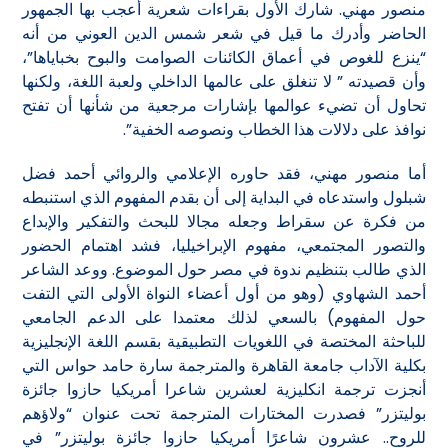
منصور مهني. شارك الأول بقراءات شعرية أعجب بها الجمهور
الحاضر وأدرك ما قيل في شعر شمس الدين العوني من أنه
“ينزع للغوص في أعماق الكائنات الصوامت والبوح بخباياها”،
وأن قصيدته ” لا تنغلق على عالمها الداخلي ولعبة اللغة، ولكنها
تحاول أن تضيء عوالمها بإشارات مرجعية من شأنها أن تفتح
نوافذ على دلالات هذا الخطاب ونصوصه الخفية”.
أما منصور مهني، فقد حاوره الإعلامي والروائي أحمد فضل
شبلول واستدعاه في البداية إلى أن بقدم المفهوم الذي استنبطه
من فكرة عن سقراط وجعله مجالا للبحث والتفكير والإبداع
والتصور المجتمعي، مفهوم الإبراخيليا، فشد اهتمام الحضور
الذي طالب بتنظيم ندوة في مصر حول الموضوع. ووعد الشاعر
أحمد الشهاوي (وهو من أول أعضاء النواة الأولى التي التفت
حول المفهوم) بالسعي لذلك معتمدا على الدعم الجامعي
للباحثة المختصة في اللغويات التطبيقية بقسم اللغة الإنجليزية
بكلية الآداب جامعة القاهرة والمترجمة سارة حامد حواس التي
أنجزت ترجمة انكليزية لعشرين شاعرا أمريكيا حازوا جائزة
بوليتزر” فصدرت المختارات المترجمة تحت عنوان “ولاؤهم
للروح.. عشرون شاعرًا أمريكيا حازوا جائزة بوليتزر” في