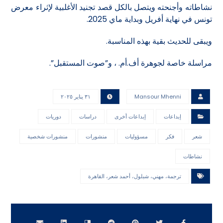
نشاطاته وأجنحته ويتصل بالكل قصد تجنيد الأغلبية لإثراء معرض
تونس في نهاية أفريل وبداية ماي 2025.
ويبقى للحديث بقية بهذه المناسبة.
مراسلة خاصة لجوهرة أف.أم. ، و”صوت المستقبل”.
Mansour Mhenni
٣١ يناير ٢٠٢٥
إبداعات
إبداعات أخرى
دراسات
دوريات
شعر
فكر
مسؤوليات
منشورات
منشورات شخصية
نشاطات
ترجمة، مهني، شبلول، أحمد شعر، القاهرة