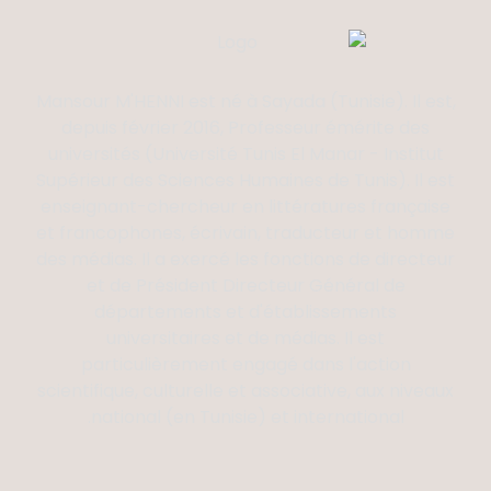
Mansour M'HENNI est né à Sayada (Tunisie). Il est,
depuis février 2016, Professeur émérite des
universités (Université Tunis El Manar - Institut
Supérieur des Sciences Humaines de Tunis). Il est
enseignant-chercheur en littératures française
et francophones, écrivain, traducteur et homme
des médias. Il a exercé les fonctions de directeur
et de Président Directeur Général de
départements et d'établissements
universitaires et de médias. Il est
particulièrement engagé dans l'action
scientifique, culturelle et associative, aux niveaux
national (en Tunisie) et international.