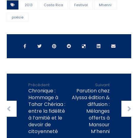
2013
Costa Rica
Festival
Mhenni
poésie
Précédent
Suivant
Chronique :
Parution chez
Hommage à
Alyssa édition &
Tahar Chériaa :
diffusion :
entre la fidélité
Mélanges
à l’amitié et le
offerts à
devoir de
Mansour
citoyenneté
M’henni