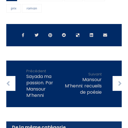
prix
roman
Précédent
Suivant
Sayada ma
Mansour
passion. Par
M’henni: recueils
Mansour
de poésie
M’henni
De la même catégorie