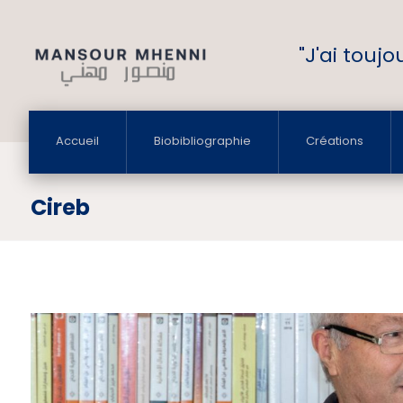
"J'ai touj
Accueil
Biobibliographie
Créations
Cireb