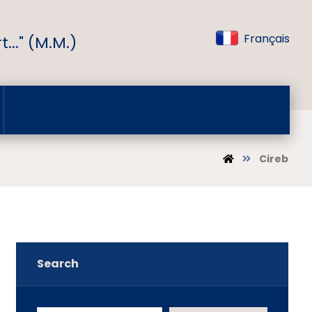
Français
..." (M.M.)
Cireb
Search