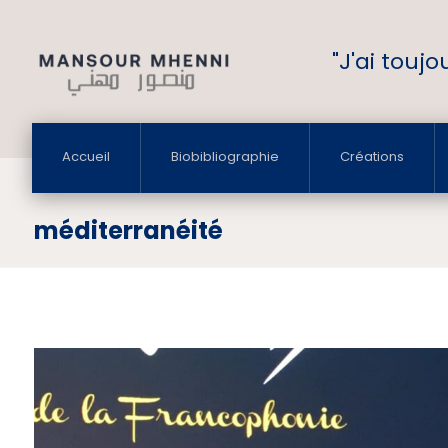
"J'ai touj
Accueil
Biobibliographie
Créations
méditerranéité