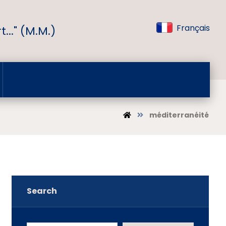
Français
..." (M.M.)
méditerranéité
Search