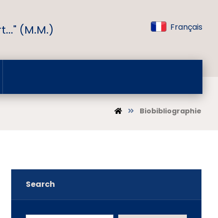
Français
..." (M.M.)
Biobibliographie
Search