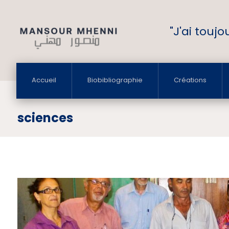
"J'ai touj
Accueil
Biobibliographie
Créations
sciences