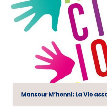
Mansour M’henni: La Vie asso