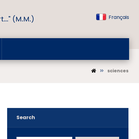
Français
..." (M.M.)
sciences
Search