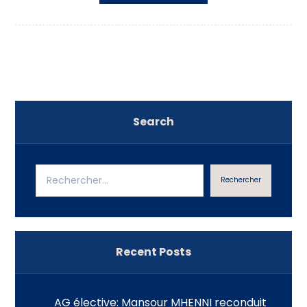
Search
Rechercher
Recent Posts
AG élective: Mansour MHENNI reconduit